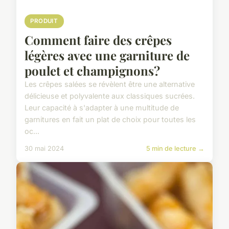
PRODUIT
Comment faire des crêpes
légères avec une garniture de
poulet et champignons?
Les crêpes salées se révèlent être une alternative
délicieuse et polyvalente aux classiques sucrées.
Leur capacité à s'adapter à une multitude de
garnitures en fait un plat de choix pour toutes les
oc...
30 mai 2024
5 min de lecture →