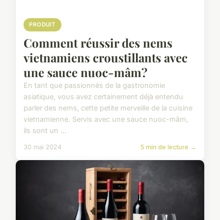
PRODUIT
Comment réussir des nems
vietnamiens croustillants avec
une sauce nuoc-mâm?
En tant que passionnés de la gastronomie
asiatique, vous avez certainement déjà entendu
parler des nems, cette petite merveille de la cuisine
vietnamienne. Servis avec une sauce nuoc-mâm,
ils sont un ...
30 mai 2024
5 min de lecture →