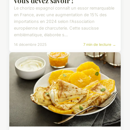
vous devez savoir !
Le chorizo espagnol connaît un essor remarquable
en France, avec une augmentation de 15% des
importations en 2024 selon l'Association
européenne de charcuterie. Cette saucisse
emblématique, élaborée s...
14 décembre 2025
7 min de lecture →