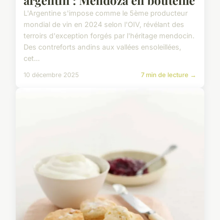
argentin : Mendoza en bouteille
L'Argentine s'impose comme le 5ème producteur
mondial de vin en 2024 selon l'OIV, révélant des
terroirs d'exception forgés par l'héritage mendocin.
Des contreforts andins aux vallées ensoleillées,
cet...
10 décembre 2025
7 min de lecture →