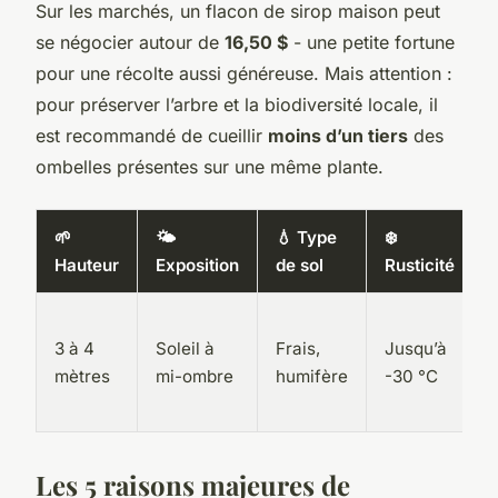
Sur les marchés, un flacon de sirop maison peut
se négocier autour de
16,50 $
- une petite fortune
pour une récolte aussi généreuse. Mais attention :
pour préserver l’arbre et la biodiversité locale, il
est recommandé de cueillir
moins d’un tiers
des
ombelles présentes sur une même plante.
🌱
🌤️
💧 Type
❄️
Hauteur
Exposition
de sol
Rusticité
3 à 4
Soleil à
Frais,
Jusqu’à
mètres
mi-ombre
humifère
-30 °C
Les 5 raisons majeures de