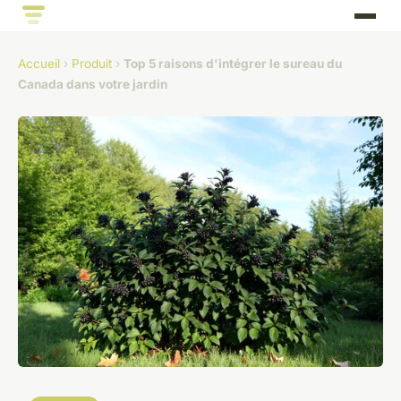
Accueil
›
Produit
›
Top 5 raisons d'intégrer le sureau du
Canada dans votre jardin