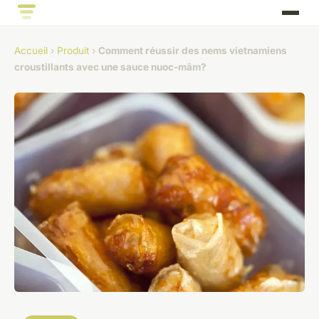
Accueil
›
Produit
›
Comment réussir des nems vietnamiens
croustillants avec une sauce nuoc-mâm?